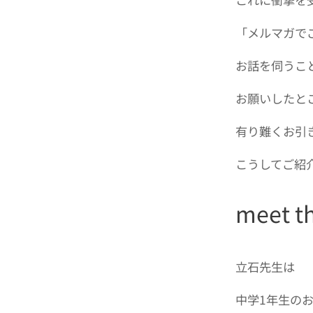
「メルマガで
お話を伺うこ
お願いしたと
有り難くお引
こうしてご紹
meet th
立石先生は
中学1年生の