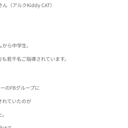
s さん（アルクKiddy CAT）
。
んから中学生、
方も若干名ご指導されています。
ミーのFBグループに
されていたのが
た。
受けて