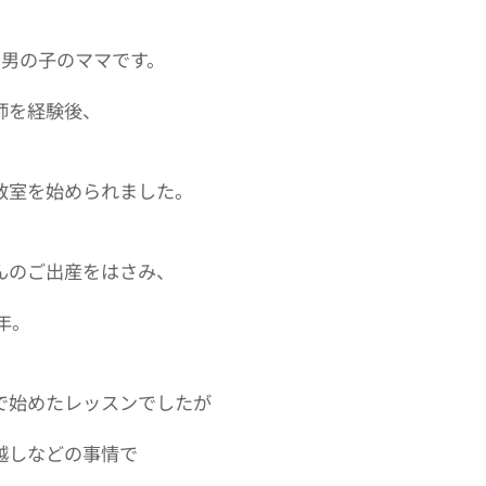
の男の子のママです。
師を経験後、
教室を始められました。
んのご出産をはさみ、
年。
で始めたレッスンでしたが
越しなどの事情で