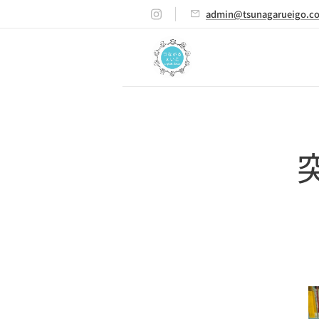
admin@tsunagarueigo.c