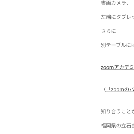
書画カメラ、
左端にタブレ
さらに
別テーブルに
zoomアカデ
（
「zoomの
知り合うこと
福岡県の立石