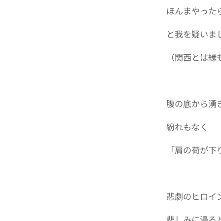
ほんまやった
と我を疑いま
（関西とは縁
腹の底から湧
紛れもなく
「肩の荷が下
悲劇のヒロイ
悲しみに浸る